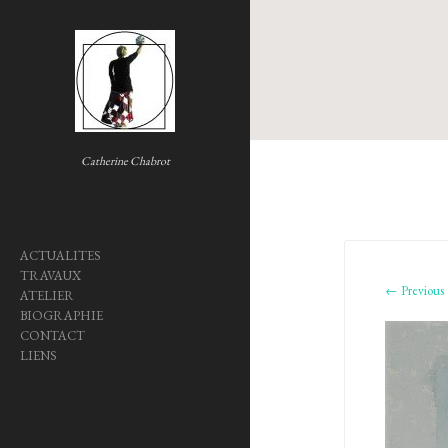
Skip
to
content
Catherine Chabrot
ACTUALITES
TRAVAUX
← Previous
ATELIER
BIOGRAPHIE
CONTACT
LIENS