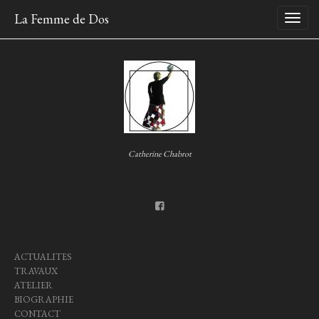
Skip
La Femme de Dos
to
content
Catherine Chabrot
ACTUALITES
TRAVAUX
ATELIER
BIOGRAPHIE
CONTACT